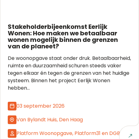
Stakeholderbijeenkomst Eerlijk
Wonen: Hoe maken we betaalbaar
wonen mogelijk binnen de grenzen
van de planeet?
De woonopgave staat onder druk. Betaalbaarheid,
ruimte en duurzaamheid schuren steeds vaker
tegen elkaar én tegen de grenzen van het huidige
systeem. Binnen het project Eerlijk Wonen
hebben...
03 september 2026
Van Bylandt Huis, Den Haag
Platform Woonopgave, Platform31 en DGBC
Naar event