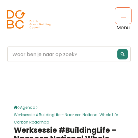
Ga naar inhoud
Open 
Menu
Agenda
Werksessie #BuildingLife – Naar een National Whole Life
Carbon Roadmap
Werksessie #BuildingLife –