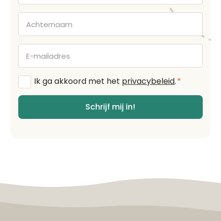
Achternaam
E-
mailadres
Algemene
Ik ga akkoord met het
privacybeleid
.
*
voorwaarden
*
Schrijf mij in!