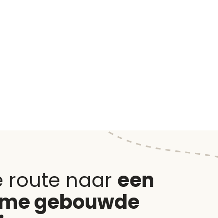
e route naar
een
ame gebouwde