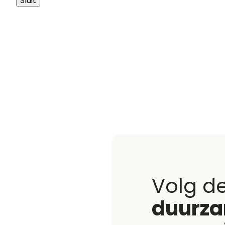
Sluit
Volg d
duurz