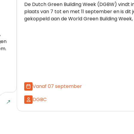
De Dutch Green Building Week (DGBW) vindt i
plaats van 7 tot en met 11 september en is dit 
gekoppeld aan de World Green Building Week, d
,
gen
em.
Vanaf 07 september
DGBC
Naar e