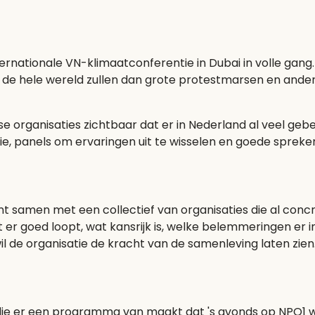
ernationale VN-klimaatconferentie in Dubai in volle gan
de hele wereld zullen dan grote protestmarsen en andere
rganisaties zichtbaar dat er in Nederland al veel gebeu
ie, panels om ervaringen uit te wisselen en goede sprek
t samen met een collectief van organisaties die al con
at er goed loopt, wat kansrijk is, welke belemmeringen er 
 de organisatie de kracht van de samenleving laten zien
 er een programma van maakt dat 's avonds op NPO1 word