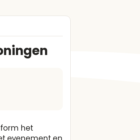
Woningen
tform het
het evenement en