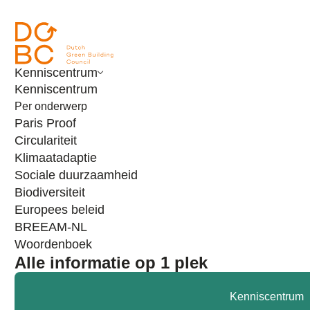
Ga naar inhoud
Kenniscentrum
Kenniscentrum
Per onderwerp
Paris Proof
Circulariteit
Klimaatadaptie
Sociale duurzaamheid
Biodiversiteit
Europees beleid
BREEAM-NL
Agenda
Praktijkmiddag Klimaatadaptatie
Woordenboek
Praktijkmiddag
Alle informatie op 1 plek
Klimaatadaptatie
Kenniscentrum
Dit evenement heeft reeds plaatsgevonden.