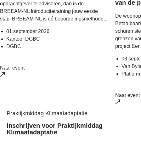
van de p
opdrachtgever te adviseren, dan is de
BREEAM-NL Introductietraining jouw eerste
De woonopg
stap. BREEAM-NL is dé beoordelingsmethode...
Betaalbaar
schuren ste
01 september 2026
grenzen van
Kantoor DGBC
project Eer
DGBC
03 sept
Van Byl
Naar event
Platfor
Naar event
Praktijkmiddag Klimaatadaptatie
Inschrijven voor Praktijkmiddag
Klimaatadaptatie