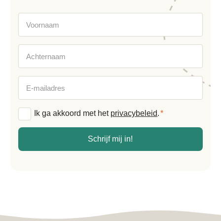
Voornaam
Achternaam
E-
mailadres
Algemene
Ik ga akkoord met het
privacybeleid
.
*
voorwaarden
*
Schrijf mij in!