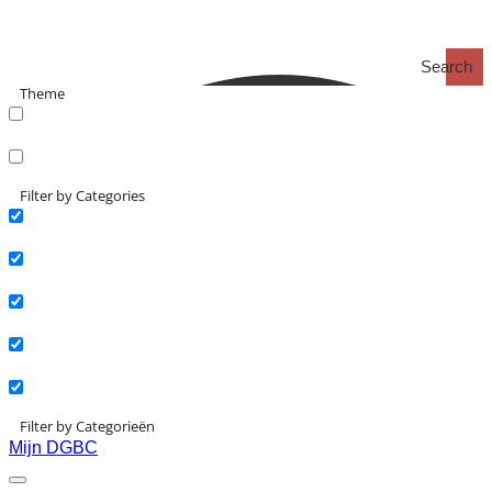
Search
Theme
search_catch
search_catch2
Filter by Categories
Actueel
Interviews
Kennisartikelen
Longreads
Partnernieuws
Filter by Categorieën
Mijn DGBC