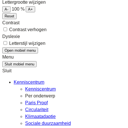
Lettergrootte wijzigen
100
%
A-
A+
Reset
Contrast
Contrast verhogen
Dyslexie
Letterstijl wijzigen
Open mobiel menu
Menu
Sluit mobiel menu
Sluit
Kenniscentrum
Kenniscentrum
Per onderwerp
Paris Proof
Circulariteit
Klimaatadaptie
Sociale duurzaamheid