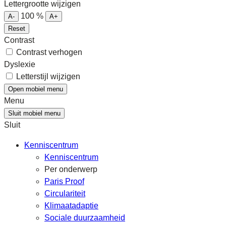
Lettergrootte wijzigen
100
%
A-
A+
Reset
Contrast
Contrast verhogen
Dyslexie
Letterstijl wijzigen
Open mobiel menu
Menu
Sluit mobiel menu
Sluit
Kenniscentrum
Kenniscentrum
Per onderwerp
Paris Proof
Circulariteit
Klimaatadaptie
Sociale duurzaamheid