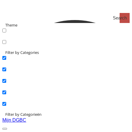
Search
Theme
search_catch
search_catch2
Filter by Categories
Actueel
Interviews
Kennisartikelen
Longreads
Partnernieuws
Filter by Categorieën
Mijn DGBC