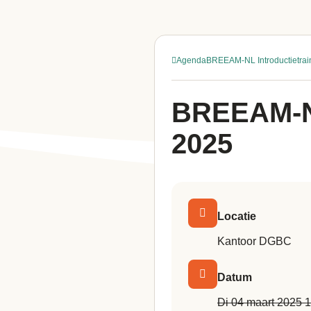
Agenda
BREEAM-NL Introductietrai
BREEAM-NL
2025
Locatie
Kantoor DGBC
Datum
di 04 maart 2025 