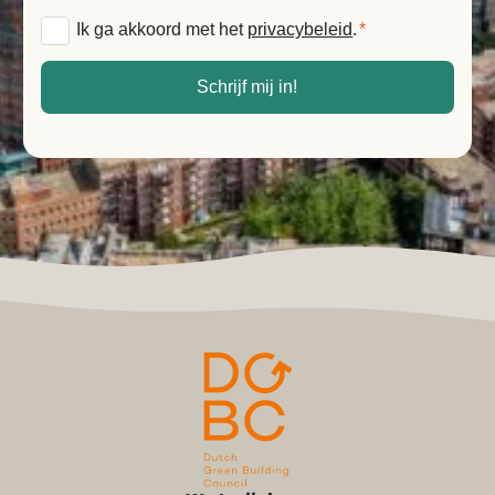
Algemene
Ik ga akkoord met het
privacybeleid
.
*
voorwaarden
*
Schrijf mij in!