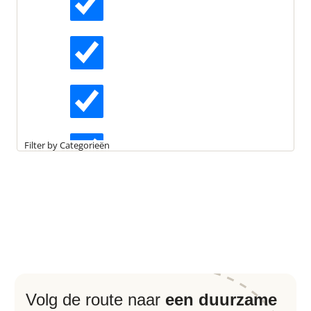
Actueel
De groenregeling is een regeling voor groenbanken en -
fondsen waarmee zij een zogeheten groenverklaring
Interviews
aan kunnen vragen.
Met de groenregeling is het mogelijk om duurzame projecten te
Kennisartikelen
ondersteunen met een lening tegen een lager tarief.
Filter by Categorieën
Longreads
Partnernieuws
Volg de route naar
een duurzame