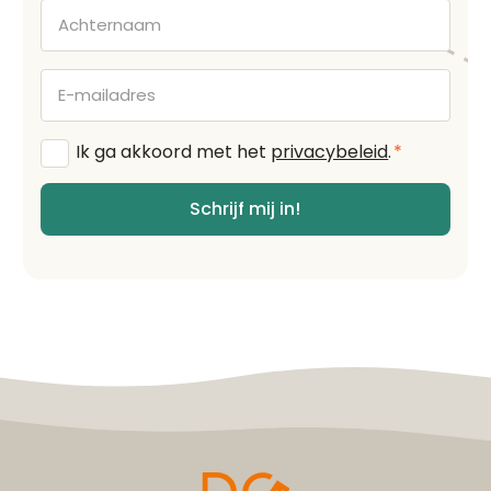
Achternaam
E-
mailadres
Algemene
Ik ga akkoord met het
privacybeleid
.
*
voorwaarden
*
Schrijf mij in!