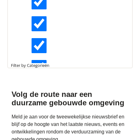
Actueel
Een CO
-neutraal gebouw compenseert alle uitstoot
2
aan CO
. Dit kan via voorzieningen in het gebouw of
2
Interviews
externe voorzieningen.
Kennisartikelen
Filter by Categorieën
Longreads
Volg de route naar
een
duurzame gebouwde omgeving
Partnernieuws
Meld je aan voor de tweewekelijkse nieuwsbrief en
blijf op de hoogte van het laatste nieuws, events en
ontwikkelingen rondom de verduurzaming van de
gebouwde omgeving.