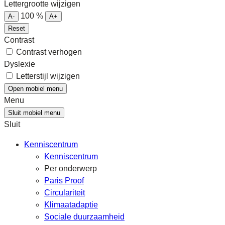
Lettergrootte wijzigen
100
%
A-
A+
Reset
Contrast
Contrast verhogen
Dyslexie
Letterstijl wijzigen
Open mobiel menu
Menu
Sluit mobiel menu
Sluit
Kenniscentrum
Kenniscentrum
Per onderwerp
Paris Proof
Circulariteit
Klimaatadaptie
Sociale duurzaamheid