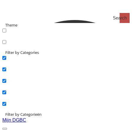
Search
Theme
search_catch
search_catch2
Filter by Categories
Actueel
Interviews
Kennisartikelen
Longreads
Partnernieuws
Filter by Categorieën
Mijn DGBC