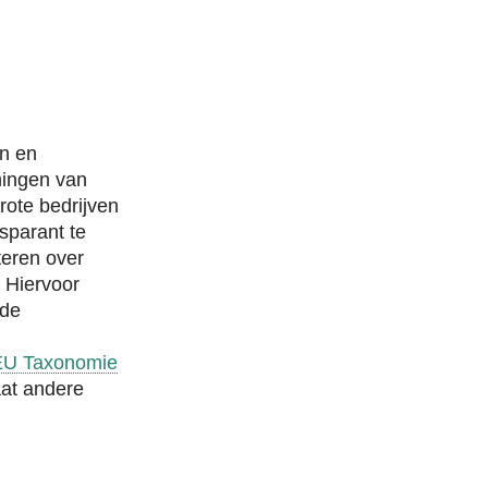
en en
ningen van
rote bedrijven
nsparant te
teren over
 Hiervoor
 de
EU Taxonomie
at andere