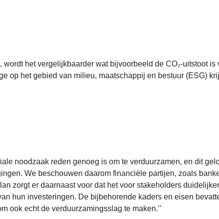
wordt het vergelijkbaarder wat bijvoorbeeld de CO₂-uitstoot is v
e op het gebied van milieu, maatschappij en bestuur (ESG) kri
ciale noodzaak reden genoeg is om te verduurzamen, en dit gel
gen. We beschouwen daarom financiële partijen, zoals banken
n zorgt er daarnaast voor dat het voor stakeholders duidelijker 
an hun investeringen. De bijbehorende kaders en eisen bevat
t om ook echt de verduurzamingsslag te maken.’’