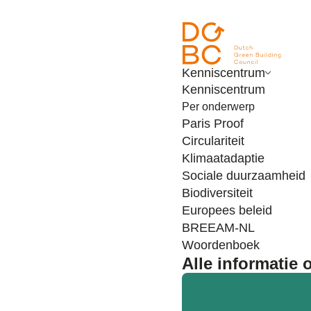
Ga naar inhoud
Kenniscentrum
Kenniscentrum
Per onderwerp
Paris Proof
Circulariteit
Klimaatadaptie
Sociale duurzaamheid
Biodiversiteit
Europees beleid
Wat wij doen
BREEAM-NL
Circulariteit
Woordenboek
Samenwerking
Alle informatie 
Lente-Akkoord