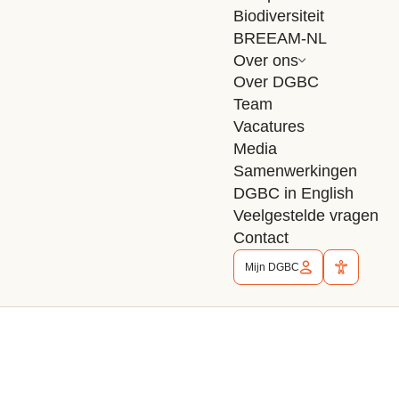
Biodiversiteit
berekenen.
BREEAM-NL
Lente-akkoord maakte een handreiking met
Over ons
praktijkberekeningen en bevindingen voor marktpartijen,
Over DGBC
corporaties en gemeentes.
Team
Vacatures
Media
Samenwerkingen
DGBC in English
Veelgestelde vragen
Contact
Mijn DGBC