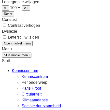
Lettergrootte wijzigen
100
%
A-
A+
Reset
Contrast
Contrast verhogen
Dyslexie
Letterstijl wijzigen
Open mobiel menu
Menu
Sluit mobiel menu
Sluit
Kenniscentrum
Kenniscentrum
Per onderwerp
Paris Proof
Circulariteit
Klimaatadaptie
Sociale duurzaamheid