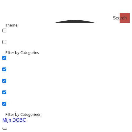
Search
Theme
search_catch
search_catch2
Filter by Categories
Actueel
Interviews
Kennisartikelen
Longreads
Partnernieuws
Filter by Categorieën
Mijn DGBC