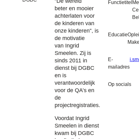
“De wereld
Functietitel
Me
beter en mooier
Cer
achterlaten voor
Be
de kinderen van
onze kinderen”, is
Educatie
Ople
de motivatie
Make
van Ingrid
Smeelen. Zij is
E-
i.s
sinds 2011 in
mailadres
dienst bij DGBC
en is
verantwoordelijk
Op socials
voor de QA’s en
de
projectregistraties.
Voordat Ingrid
Smeelen in dienst
kwam bij DGBC