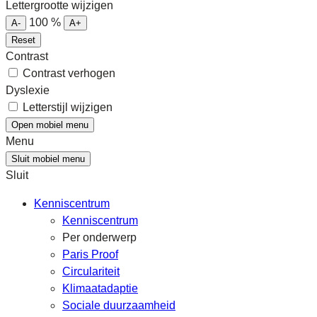
Lettergrootte wijzigen
100
%
A-
A+
Reset
Contrast
Contrast verhogen
Dyslexie
Letterstijl wijzigen
Open mobiel menu
Menu
Sluit mobiel menu
Sluit
Kenniscentrum
Kenniscentrum
Per onderwerp
Paris Proof
Circulariteit
Klimaatadaptie
Sociale duurzaamheid