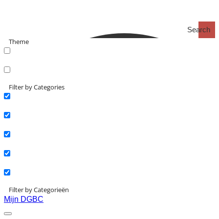
Search
Theme
search_catch
search_catch2
Filter by Categories
Actueel
Interviews
Kennisartikelen
Longreads
Partnernieuws
Filter by Categorieën
Mijn DGBC