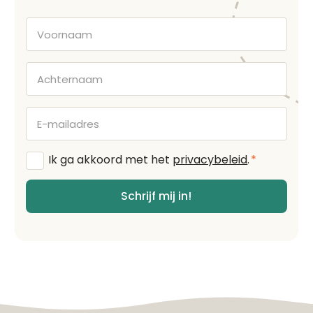
Voornaam
Achternaam
E-
mailadres
Algemene
Ik ga akkoord met het
privacybeleid
.
*
voorwaarden
*
Schrijf mij in!