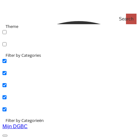
Search
Theme
search_catch
search_catch2
Filter by Categories
Actueel
Interviews
Kennisartikelen
Longreads
Partnernieuws
Filter by Categorieën
Mijn DGBC