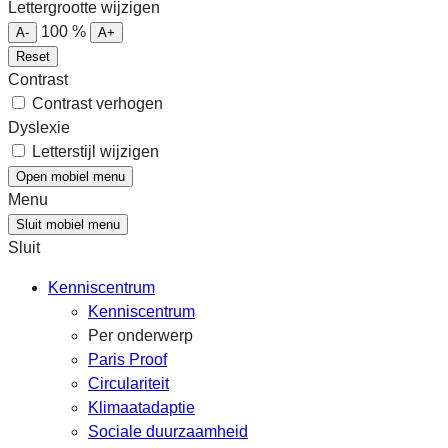
Lettergrootte wijzigen
100
%
A-
A+
Reset
Contrast
Contrast verhogen
Dyslexie
Letterstijl wijzigen
Open mobiel menu
Menu
Sluit mobiel menu
Sluit
Kenniscentrum
Kenniscentrum
Per onderwerp
Paris Proof
Circulariteit
Klimaatadaptie
Sociale duurzaamheid