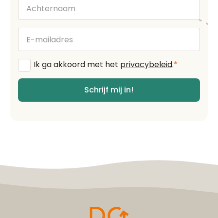
Achternaam
E-
mailadres
Algemene
Ik ga akkoord met het
privacybeleid
.
*
voorwaarden
*
Schrijf mij in!