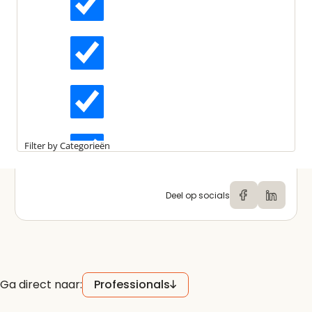
Actueel
Interviews
Shurgard Nederland bv
Kennisartikelen
Filter by Categorieën
Longreads
Deel op socials
Partnernieuws
Ga direct naar:
Professionals