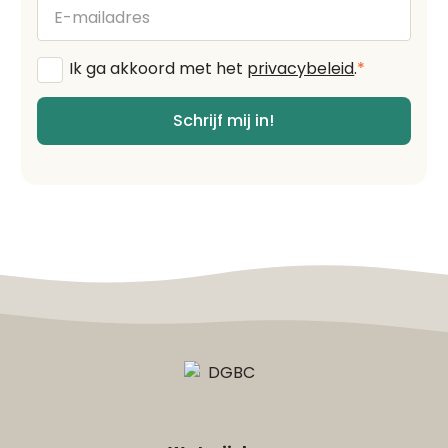
E-
mailadres
Algemene
Ik ga akkoord met het
privacybeleid
.
*
voorwaarden
*
Schrijf mij in!