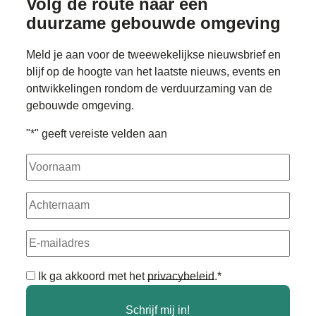
Volg de route naar
een
duurzame gebouwde omgeving
Meld je aan voor de tweewekelijkse nieuwsbrief en
blijf op de hoogte van het laatste nieuws, events en
ontwikkelingen rondom de verduurzaming van de
gebouwde omgeving.
"
*
" geeft vereiste velden aan
Voornaam
Achternaam
E-
mailadres
Algemene
Ik ga akkoord met het
privacybeleid
.
*
voorwaarden
*
Schrijf mij in!