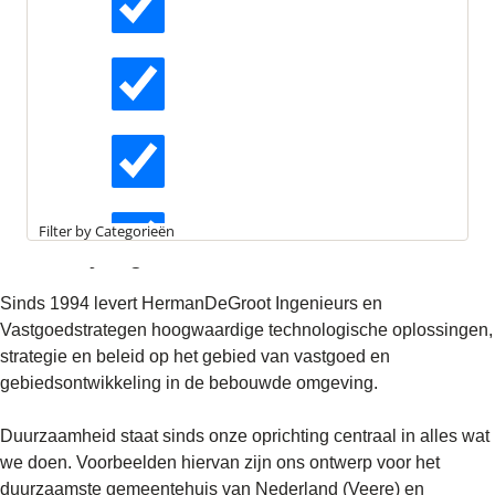
oprichting centraal...
Actueel
Deel op socials
Ga direct naar:
Interviews
Omschrijving
Professionals
Kennisartikelen
Filter by Categorieën
Omschrijving
Longreads
Sinds 1994 levert HermanDeGroot Ingenieurs en
Vastgoedstrategen hoogwaardige technologische oplossingen,
strategie en beleid op het gebied van vastgoed en
Partnernieuws
gebiedsontwikkeling in de bebouwde omgeving.
Duurzaamheid staat sinds onze oprichting centraal in alles wat
we doen. Voorbeelden hiervan zijn ons ontwerp voor het
duurzaamste gemeentehuis van Nederland (Veere) en