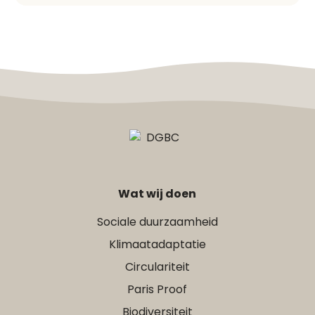
Wat wij doen
Sociale duurzaamheid
Klimaatadaptatie
Circulariteit
Paris Proof
Biodiversiteit