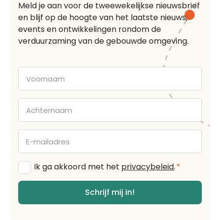
Meld je aan voor de tweewekelijkse nieuwsbrief
en blijf op de hoogte van het laatste nieuws,
events en ontwikkelingen rondom de
verduurzaming van de gebouwde omgeving.
Voornaam
Achternaam
E-
mailadres
Algemene
Ik ga akkoord met het
privacybeleid
.
*
voorwaarden
*
Schrijf mij in!