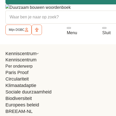
Omschrijving
Organisatie
Mijn DGBC
Open mobiel menu
Sluit 
Menu
Sluit
Type organisatie
Bouwbedrijf
Adres
Kenniscentrum
Meander 901 Arnhem 6825 MH NL
Kenniscentrum
Website
Per onderwerp
www.goldbeck.nl
Paris Proof
Interviews van
GOLDBECK
Circulariteit
Nederland B.V.
Klimaatadaptie
Sociale duurzaamheid
Biodiversiteit
Alle interviews
Europees beleid
BREEAM-NL