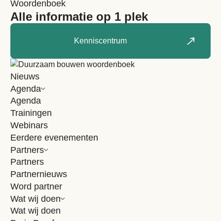
Woordenboek
Alle informatie op 1 plek
Kenniscentrum
Nieuws
Agenda
Interview
Agenda
Trainingen
27 maart 2024
4 minuten
Webinars
Maak kennis met onze nieuwe
Eerdere evenementen
partner Goldbeck Nederland
Partners
B.V.
Partners
Partnernieuws
Het realiseren van toekomstgerichte
Word partner
vastgoedprojecten is het hoofddoel van
Wat wij doen
Goldbeck Nederland. Het bedrijf ziet
Wat wij doen
gebouwen als producten en om die