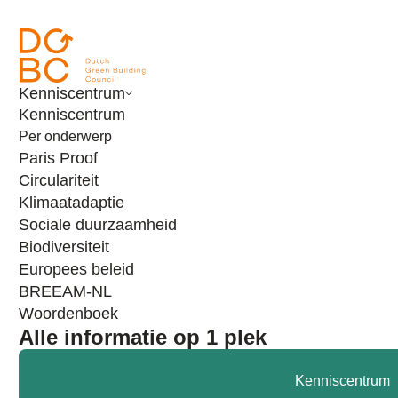
Ga naar inhoud
Kenniscentrum
Kenniscentrum
Per onderwerp
Paris Proof
Circulariteit
Klimaatadaptie
Sociale duurzaamheid
Partners
GOLDBECK Nederland B.V.
Biodiversiteit
GOLDBECK Nederland B.V.
Europees beleid
BREEAM-NL
Deel op socials
Woordenboek
Alle informatie op 1 plek
Ga direct naar:
Professionals
Interviews
Kenniscentrum