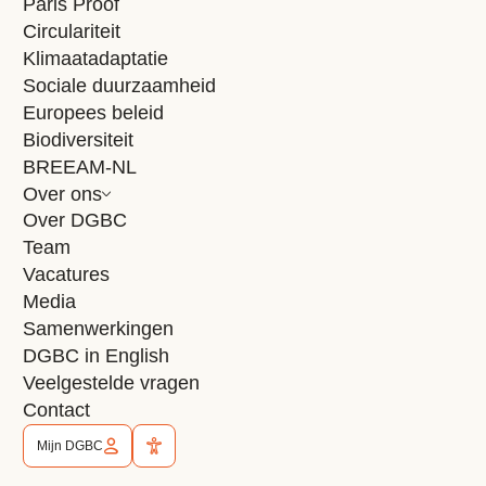
Paris Proof
producten te optimaliseren wordt...
Circulariteit
Met: GOLDBECK Nederland B.V.
Klimaatadaptatie
Sociale duurzaamheid
Lees interview
Europees beleid
Biodiversiteit
BREEAM-NL
Over ons
Over DGBC
Team
Vacatures
Media
Samenwerkingen
DGBC in English
Volg de route naar
een duurzame
Veelgestelde vragen
gebouwde omgeving
Contact
Mijn DGBC
Meld je aan voor de tweewekelijkse nieuwsbrief en
blijf op de hoogte van het laatste nieuws, events en