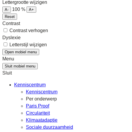
Lettergrootte wijzigen
100
%
A-
A+
Reset
Contrast
Contrast verhogen
Dyslexie
Letterstijl wijzigen
Open mobiel menu
Menu
Sluit mobiel menu
Sluit
Kenniscentrum
Kenniscentrum
Per onderwerp
Paris Proof
Circulariteit
Klimaatadaptie
Sociale duurzaamheid