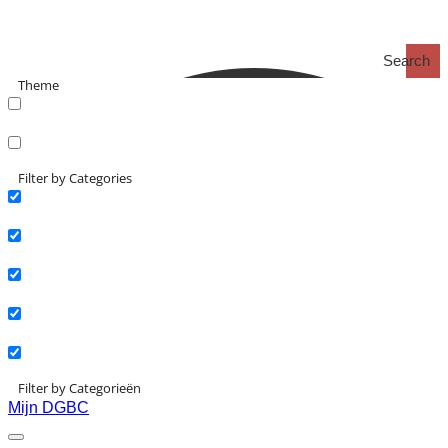
Search
Theme
search_catch
search_catch2
Filter by Categories
Actueel
Interviews
Kennisartikelen
Longreads
Partnernieuws
Filter by Categorieën
Mijn DGBC