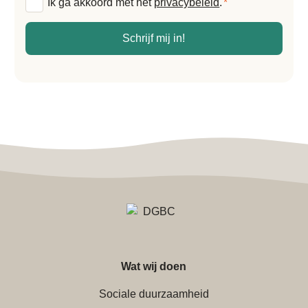
Algemene
Ik ga akkoord met het
privacybeleid
.
*
voorwaarden
*
Schrijf mij in!
Wat wij doen
Sociale duurzaamheid