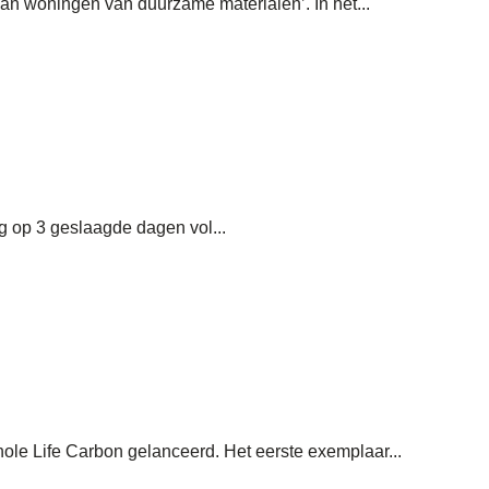
an woningen van duurzame materialen’. In het...
 op 3 geslaagde dagen vol...
le Life Carbon gelanceerd. Het eerste exemplaar...