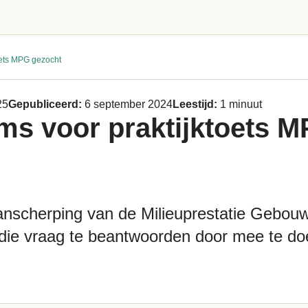
oets MPG gezocht
25
Gepubliceerd:
6 september 2024
Leestijd:
1 minuut
ms voor praktijktoets 
nscherping van de Milieuprestatie Gebouwe
 die vraag te beantwoorden door mee te d
.