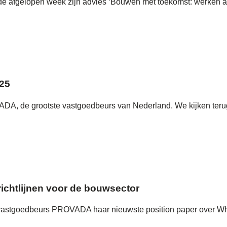
rde afgelopen week zijn advies ‘Bouwen met toekomst: werken a
025
, de grootste vastgoedbeurs van Nederland. We kijken terug
richtlijnen voor de bouwsector
 vastgoedbeurs PROVADA haar nieuwste position paper over Who