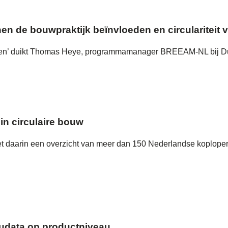
n de bouwpraktijk beïnvloeden en circulariteit v
ken’ duikt Thomas Heye, programmamanager BREEAM‑NL bij Dutc
in circulaire bouw
t daarin een overzicht van meer dan 150 Nederlandse koplopers
eudata op productniveau