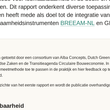
elen. Dit rapport onderkent diverse toepass
 heeft mede als doel tot de integratie va
zaamheidsinstrumenten
BREEAM-NL
en G
getoetst door een consortium van Alba Concepts, Dutch Green
dse Zaken en de Transitieagenda Circulaire Bouweconomie. In h
tmethode toe te passen in de praktijk en hier feedback op te g
d.
pzichte van het eerste rapport en wordt de publicatie overhand
baarheid