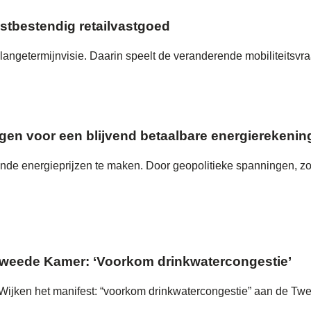
stbestendig retailvastgoed
ngetermijnvisie. Daarin speelt de veranderende mobiliteitsvraag 
orgen voor een blijvend betaalbare energierekenin
gende energieprijzen te maken. Door geopolitieke spanningen, zo
Tweede Kamer: ‘Voorkom drinkwatercongestie’
ijken het manifest: “voorkom drinkwatercongestie” aan de Tw