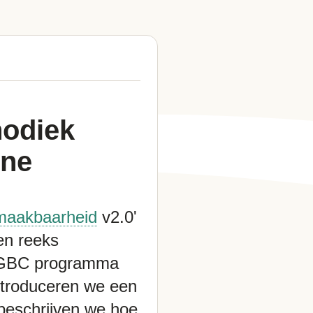
hodiek
ine
maakbaarheid
v2.0'
een reeks
t DGBC programma
introduceren we een
beschrijven we hoe