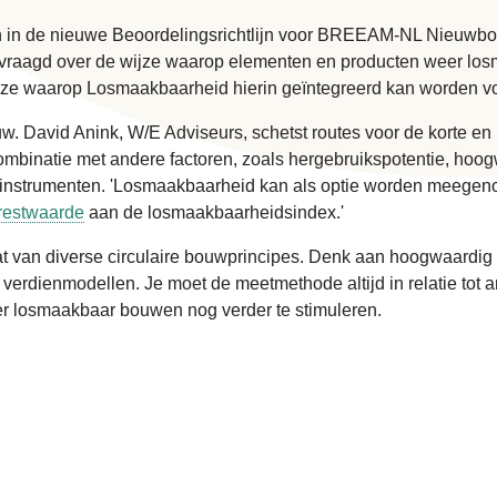
 in de nieuwe Beoordelingsrichtlijn voor BREEAM-NL Nieuwbou
evraagd over de wijze waarop elementen en producten weer lo
jze waarop Losmaakbaarheid hierin geïntegreerd kan worden v
 David Anink, W/E Adviseurs, schetst routes voor de korte en 
ombinatie met andere factoren, zoals hergebruikspotentie, ho
instrumenten. 'Losmaakbaarheid kan als optie worden meegen
restwaarde
aan de losmaakbaarheidsindex.'
aat van diverse circulaire bouwprincipes. Denk aan hoogwaardig
verdienmodellen. Je moet de meetmethode altijd in relatie tot 
over losmaakbaar bouwen nog verder te stimuleren.