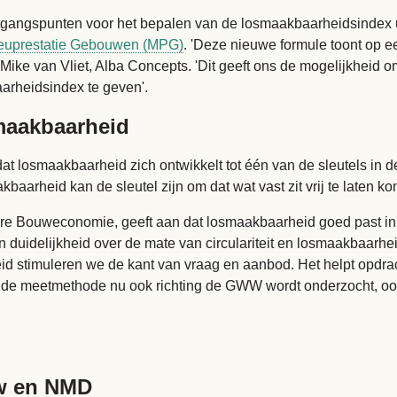
uitgangspunten voor het bepalen van de losmaakbaarheidsindex
ieuprestatie Gebouwen (MPG)
. 'Deze nieuwe formule toont op e
 Mike van Vliet, Alba Concepts. 'Dit geeft ons de mogelijkheid 
rheidsindex te geven'.
maakbaarheid
 losmaakbaarheid zich ontwikkelt tot één van de sleutels in de
kbaarheid kan de sleutel zijn om dat wat vast zit vrij te laten k
laire Bouweconomie, geeft aan dat losmaakbaarheid goed past i
uidelijkheid over de mate van circulariteit en losmaakbaarhei
id stimuleren we de kant van vraag en aanbod. Het helpt opdra
dat de meetmethode nu ook richting de GWW wordt onderzocht, o
w en NMD