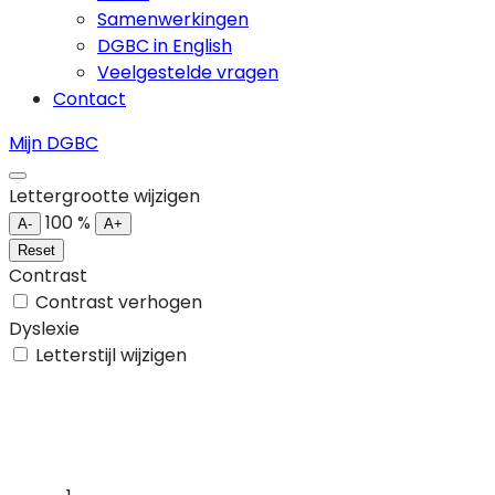
Samenwerkingen
DGBC in English
Veelgestelde vragen
Contact
Mijn DGBC
Lettergrootte wijzigen
100
%
A-
A+
Reset
Contrast
Contrast verhogen
Dyslexie
Letterstijl wijzigen