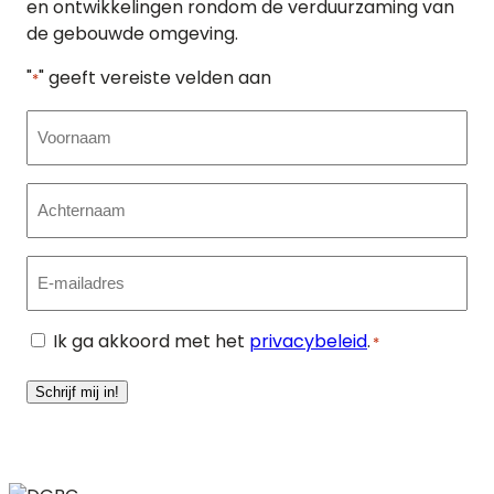
en ontwikkelingen rondom de verduurzaming van
de gebouwde omgeving.
"
" geeft vereiste velden aan
*
Voornaam
Achternaam
E-
mailadres
Algemene
Ik ga akkoord met het
privacybeleid
.
*
voorwaarden
*
Schrijf mij in!