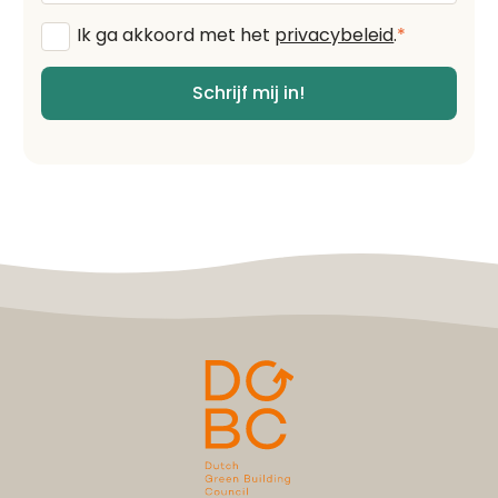
Algemene
Ik ga akkoord met het
privacybeleid
.
*
voorwaarden
*
Schrijf mij in!