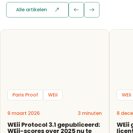
Alle artikelen
Paris Proof
WEii
WEii
9 maart 2026
3 minuten
8 dec
WEii Protocol 3.1 gepubliceerd:
WEii 
WEii-scores over 2025 nu te
lice