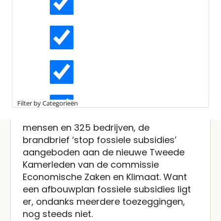
Laatst bewerkt:
7 maart 2025
Gepubliceerd:
30 januari 2024
Actueel
Leestijd:
2 minuten
Brandbrief stop fossiele
subsidies aan Kamerleden
Interviews
aangeboden
Kennisartikelen
Op dinsdag 30 januari heeft Wise
Filter by Categorieën
Nederland namens meer dan 50.000
Longreads
mensen en 325 bedrijven, de
brandbrief ‘stop fossiele subsidies’
aangeboden aan de nieuwe Tweede
Partnernieuws
Kamerleden van de commissie
Economische Zaken en Klimaat. Want
een afbouwplan fossiele subsidies ligt
er, ondanks meerdere toezeggingen,
nog steeds niet.