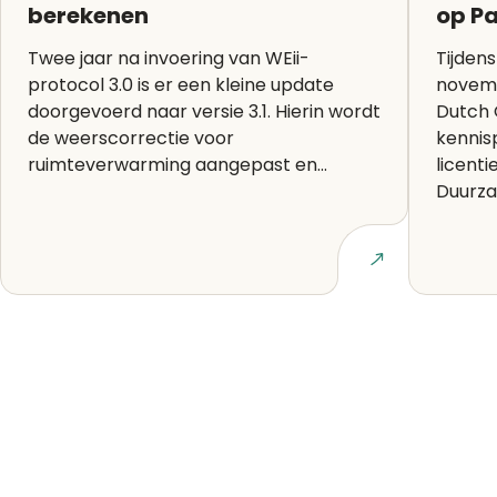
berekenen
op Pa
Twee jaar na invoering van WEii-
Tijden
protocol 3.0 is er een kleine update
novemb
doorgevoerd naar versie 3.1. Hierin wordt
Dutch 
de weerscorrectie voor
kennis
ruimteverwarming aangepast en...
licenti
Duurzaa
Lees artikel