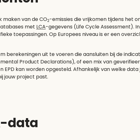
lijk maken van de CO
-emissies die vrijkomen tijdens het 
2
e databases met
LCA
-gegevens (Life Cycle Assessment). In
ecifieke toepassingen. Op Europees niveau is er een overz
 berekeningen uit te voeren die aansluiten bij de indica
mental Product Declarations), of een mix van geverifiee
D kan worden opgesteld. Afhankelijk van welke data je i
ij jouw project past.
A-data