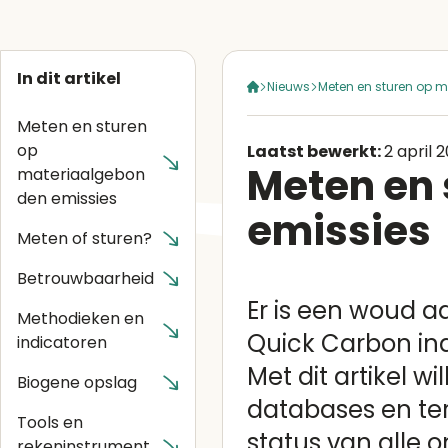
In dit artikel
Nieuws
Meten en sturen op 
Meten en sturen
op
Laatst bewerkt:
2 april 
Meten en
materiaalgebon
den emissies
emissies
Meten of sturen?
Betrouwbaarheid
Er is een woud a
Methodieken en
Quick Carbon ind
indicatoren
Met dit artikel w
Biogene opslag
databases en ter
Tools en
status van alle
rekeninstrument