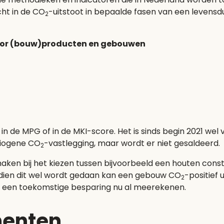
cht in de CO
-uitstoot in bepaalde fasen van een levens
2
voor (bouw)producten en gebouwen
n de MPG of in de MKI-score. Het is sinds begin 2021 wel
 biogene CO
-vastlegging, maar wordt er niet gesaldeerd.
2
aken bij het kiezen tussen bijvoorbeeld een houten const
dien dit wel wordt gedaan kan een gebouw CO
-positief
2
 een toekomstige besparing nu al meerekenen.
menten