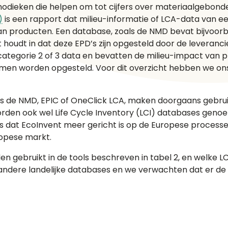
thodieken die helpen om tot cijfers over materiaalgebon
)
is een rapport dat milieu-informatie of LCA-data van e
n producten. Een database, zoals de NMD bevat bijvoor
 houdt in dat deze EPD’s zijn opgesteld door de leverancie
n categorie 2 of 3 data en bevatten de milieu-impact va
rmen worden opgesteld. Voor dit overzicht hebben we ons
s de NMD, EPIC of OneClick LCA, maken doorgaans gebru
den ook wel Life Cycle Inventory (LCI) databases genoe
 is dat EcoInvent meer gericht is op de Europese proces
uropese markt.
gebruikt in de tools beschreven in tabel 2, en welke LC
 veel andere landelijke databases en we verwachten dat er