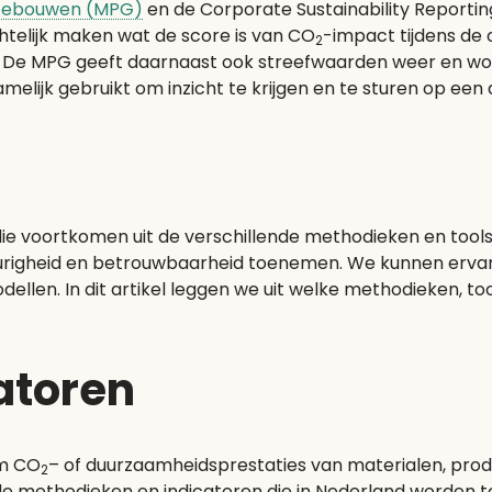
 Gebouwen (MPG)
en de Corporate Sustainability Reporting
chtelijk maken wat de score is van CO
-impact tijdens de
2
 De MPG geeft daarnaast ook streefwaarden weer en word
melijk gebruikt om inzicht te krijgen en te sturen op e
n die voortkomen uit de verschillende methodieken en tool
eurigheid en betrouwbaarheid toenemen. We kunnen ervan 
en. In dit artikel leggen we uit welke methodieken, tool
atoren
om CO
– of duurzaamheidsprestaties van materialen, produ
2
 de methodieken en indicatoren die in Nederland worden 