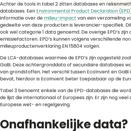
Achter de tools in tabel 2 zitten databases en rekenme
databases. Een
Environmental Product Declaration (EPD
informatie over de
milieu-impact
van een verzameling va
gedeelte van deze producten is leverancier-specifiek. Dit
ook wel categorie 1 data genoemd. De overige EPD’s zij
emissiefactoren. EPD’s kunnen volgens verschillende no
milieuproductenverklaring EN 15804 volgen.
De LCA-databases waarmee de EPD’s zijn opgesteld zoal
GaBi. Deze achtergronddata of secundaire databases wor
van grondstoffen. Het verschil tussen EcoInvent en GaBi
bevat, hierdoor is EcoInvent beter toepasbaar op de E
Tabel 3 benoemt enkele van de EPD-databases die worden 
de lijst die internationaal of Europees zijn. Er zijn nog
Europese wet- en regelgeving.
Onafhankelijke data?