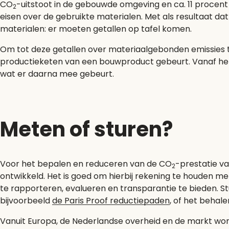
CO
-uitstoot in de gebouwde omgeving en ca. 11 procent 
2
eisen over de gebruikte materialen. Met als resultaat 
materialen: er moeten getallen op tafel komen.
Om tot deze getallen over materiaalgebonden emissies t
productieketen van een bouwproduct gebeurt. Vanaf het
wat er daarna mee gebeurt.
Meten of sturen?
Voor het bepalen en reduceren van de CO
-prestatie v
2
ontwikkeld. Het is goed om hierbij rekening te houden me
te rapporteren, evalueren en transparantie te bieden. S
bijvoorbeeld
de
Paris Proof
reductiepaden
, of het behal
Vanuit Europa, de Nederlandse overheid en de markt word