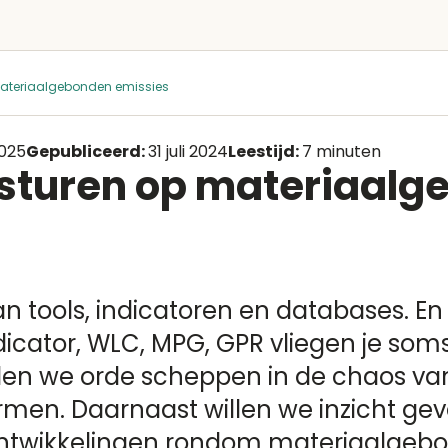
materiaalgebonden emissies
2025
Gepubliceerd:
31 juli 2024
Leestijd:
7 minuten
 sturen op materiaal
an tools, indicatoren en databases. En
icator, WLC, MPG, GPR vliegen je som
illen we orde scheppen in de chaos van
men. Daarnaast willen we inzicht gev
 ontwikkelingen rondom materiaalge