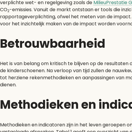
verplichte wet- en regelgeving zoals de
MilieuPrestatie
CO
-emissies. Vanuit de markt ontstaan er tools die inzi
2
rapportageverplichting, ofwel het meten van de impact.
voor het inzichtelijk maken van de impact worden voorna
Betrouwbaarheid
Het is van belang om kritisch te blijven op de resultate
de kinderschoenen. Na verloop van tijd zullen de nauwk
tot herziene rekenmethodieken en aanpassingen van modell
dienen.
Methodieken en indic
Methodieken en indicatoren zijn in het leven geroepen 
vastgelegde afspraken. Tabel 1 geeft een overzicht van