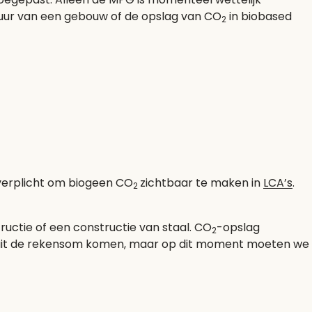
duur van een gebouw of de opslag van CO
in biobased
2
 verplicht om biogeen CO
zichtbaar te maken in
LCA’s
.
2
ructie of een constructie van staal. CO
-opslag
2
 uit de rekensom komen, maar op dit moment moeten we