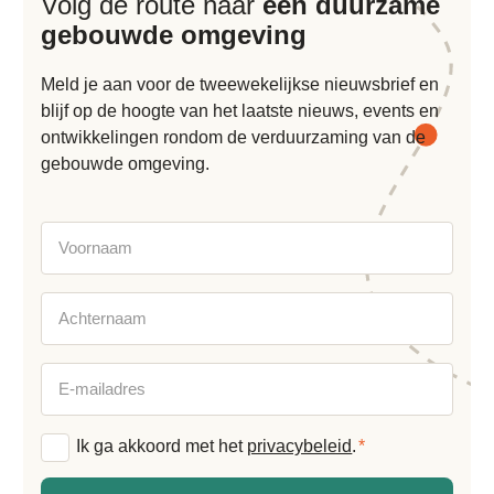
Volg de route naar
een duurzame
gebouwde omgeving
Meld je aan voor de tweewekelijkse nieuwsbrief en
blijf op de hoogte van het laatste nieuws, events en
ontwikkelingen rondom de verduurzaming van de
gebouwde omgeving.
Voornaam
Achternaam
E-
mailadres
Algemene
Ik ga akkoord met het
privacybeleid
.
*
voorwaarden