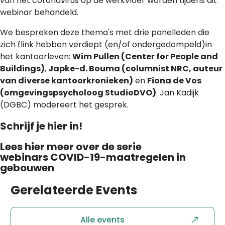
van het coronavirus op de werkvloer worden tijdens dit
webinar behandeld.
We bespreken deze thema's met drie panelleden die
zich flink hebben verdiept (en/of ondergedompeld)in
het kantoorleven:
Wim Pullen (Center for People and
Buildings)
,
Japke-d. Bouma (columnist NRC, auteur
van diverse kantoorkronieken)
en
Fiona de Vos
(omgevingspsycholoog StudioDVO)
. Jan Kadijk
(DGBC) modereert het gesprek.
Schrijf je hier in!
Lees hier meer over de serie
webinars COVID-19-maatregelen in
gebouwen
Gerelateerde
Events
Alle events