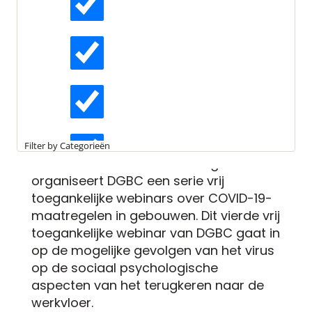
gebouwen: sociaal-
psychologische aspecten
Actueel
Datum
Interviews
di 12 mei 2020 12:00
In de gezamenlijke zoektocht naar het
Kennisartikelen
vormgeven aan de
Filter by Categorieën
anderhalvemetersamenleving
Longreads
organiseert DGBC een serie vrij
toegankelijke webinars over COVID-19-
maatregelen in gebouwen. Dit vierde vrij
Partnernieuws
toegankelijke webinar van DGBC gaat in
op de mogelijke gevolgen van het virus
op de sociaal psychologische
aspecten van het terugkeren naar de
werkvloer.