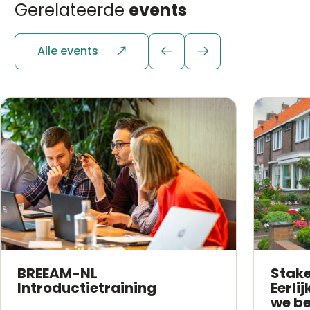
Gerelateerde
events
Alle events
BREEAM-NL
Stak
Introductietraining
Eerli
we b