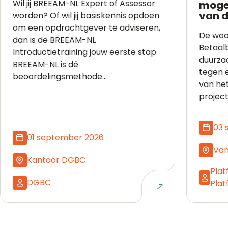
Wil jij BREEAM-NL Expert of Assessor
mogel
van d
worden? Of wil jij basiskennis opdoen
om een opdrachtgever te adviseren,
De woo
dan is de BREEAM-NL
Betaal
Introductietraining jouw eerste stap.
duurza
BREEAM-NL is dé
tegen 
beoordelingsmethode...
van het
project
03 
01 september 2026
Van
Kantoor DGBC
Pla
DGBC
Pla
Naar event