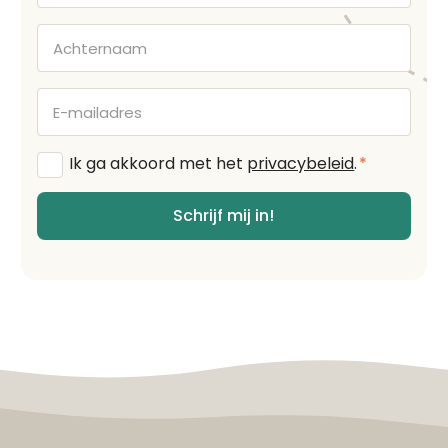
Achternaam
E-
mailadres
Algemene
Ik ga akkoord met het
privacybeleid
.
*
voorwaarden
*
Schrijf mij in!