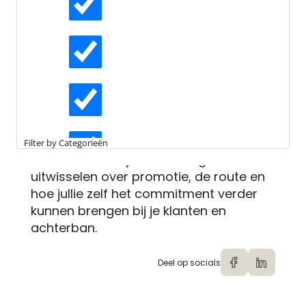
Actueel
Datum
di 27 juni 2023 12:00
Interviews
In 2023 vinden er zes vragenuurtjes
plaats. Tijdens deze laagdrempelige
sessies gaan we in op de inhoud van
Kennisartikelen
het
Paris Proof Commitment
. Tijdens de
Filter by Categorieën
sessies kunnen jullie ervaringen
Longreads
uitwisselen over promotie, de route en
hoe jullie zelf het commitment verder
kunnen brengen bij je klanten en
Partnernieuws
achterban.
Deel op socials