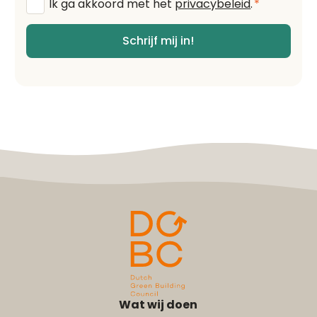
Algemene
Ik ga akkoord met het
privacybeleid
.
*
voorwaarden
*
Schrijf mij in!
Wat wij doen