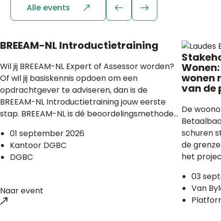
Alle events
BREEAM-NL Introductietraining
Stakeho
Wil jij BREEAM-NL Expert of Assessor worden?
Wonen:
wonen m
Of wil jij basiskennis opdoen om een
van de 
opdrachtgever te adviseren, dan is de
BREEAM-NL Introductietraining jouw eerste
De woonop
stap. BREEAM-NL is dé beoordelingsmethode...
Betaalbaa
schuren s
01 september 2026
de grenze
Kantoor DGBC
het projec
DGBC
03 sep
Van Byl
Naar event
Platfo