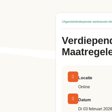
Agenda
Verdiepende werksessie kl
Verdiepend
Maatregel
Locatie
Online
Datum
di 03 februari 202