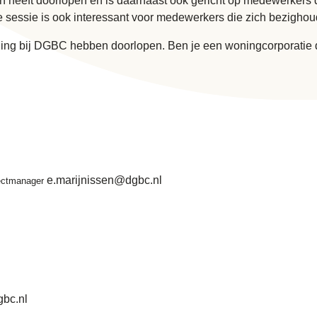
 heeft doorlopen en is daarnaast ook gericht op medewerkers d
e sessie is ook interessant voor medewerkers die zich bezigho
ning bij DGBC hebben doorlopen. Ben je een woningcorporatie di
e.marijnissen@dgbc.nl
jectmanager
gbc.nl