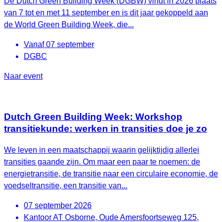
De Dutch Green Building Week (DGBW) vindt in 2026 plaats
van 7 tot en met 11 september en is dit jaar gekoppeld aan
de World Green Building Week, die...
Vanaf 07 september
DGBC
Naar event
Dutch Green Building Week: Workshop
transitiekunde: werken in transities doe je zo
We leven in een maatschappij waarin gelijktijdig allerlei
transities gaande zijn. Om maar een paar te noemen: de
energietransitie, de transitie naar een circulaire economie, de
voedseltransitie, een transitie van...
07 september 2026
Kantoor AT Osborne, Oude Amersfoortseweg 125,