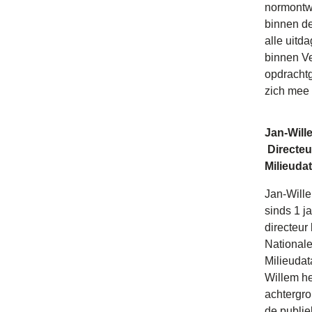
normontw
binnen d
alle uitda
binnen V
opdracht
zich mee 
Jan-Will
Directeu
Milieuda
Jan-Wille
sinds 1 j
directeur 
National
Milieudat
Willem he
achtergro
de publie