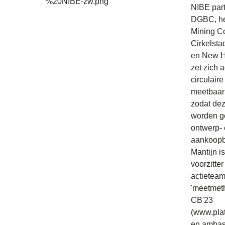
NIBE par
DGBC, he
Mining Co
Cirkelsta
en New H
zet zich a
circulaire
meetbaar
zodat de
worden ge
ontwerp-
aankoopb
Mantijn i
voorzitter
actietea
'meetmet
CB'23
(www.plat
en ambas