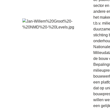
sector en
andere er
het make
t.b.v. mil
duurzame
stichting
onderhou
National
Milieuda
de bouw 
Bepaling
milieupre
bouwwerk
een platf
dat op un
bouwprest
willen we
een gelijk