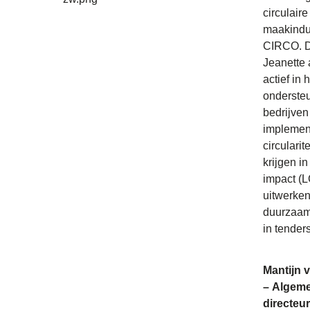
circulaire
maakindu
CIRCO. D
Jeanette 
actief in 
onderste
bedrijven 
implemen
circularite
krijgen in
impact (
uitwerke
duurzaamh
in tenders
Mantijn 
– Algem
directeu