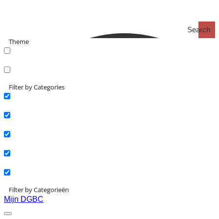
Search
Theme
search_catch
search_catch2
Filter by Categories
Actueel
Interviews
Kennisartikelen
Longreads
Partnernieuws
Filter by Categorieën
Mijn DGBC