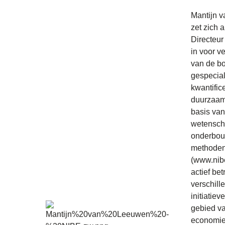
Mantijn 
zet zich 
Directeur
in voor v
van de b
gespecial
kwantific
duurzaam
basis van
wetensch
onderbo
methode
(www.nibe
actief bet
verschill
initiatiev
gebied va
economie.