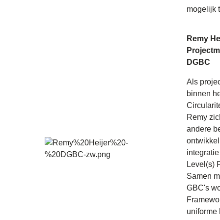
mogelijk 
Remy Hei
Projectm
DGBC
Als proj
binnen h
Circularit
Remy zic
andere b
ontwikkel
integratie
Level(s)
Samen me
GBC's wor
Framewor
uniforme 