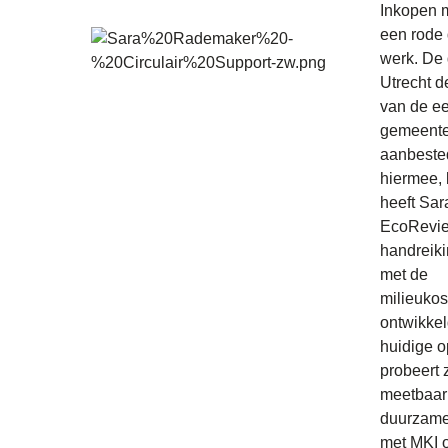
Inkopen 
een rode 
werk. De
Utrecht d
van de ee
gemeentes
aanbeste
hiermee,
heeft Sa
EcoRevi
handreiki
met de
milieukos
ontwikkel
huidige 
probeert 
meetbaar
duurzame
met MKI o