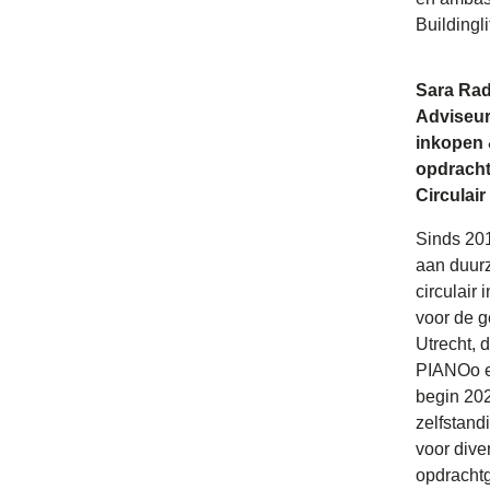
Buildingli
Sara Ra
Adviseur 
inkopen
opdrach
Circulai
Sinds 20
aan duur
circulair 
voor de 
Utrecht, 
PIANOo e
begin 202
zelfstand
voor dive
opdracht