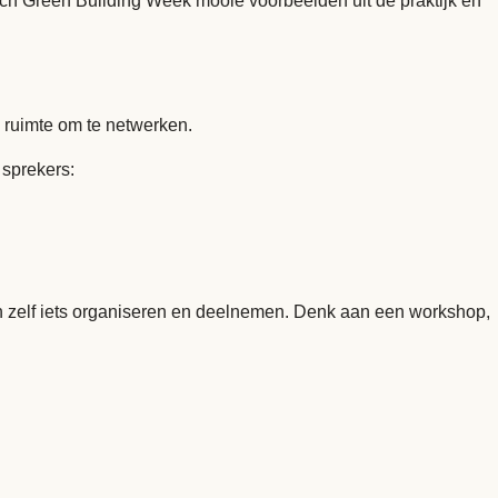
ch Green Building Week mooie voorbeelden uit de praktijk en
 ruimte om te netwerken.
 sprekers:
n zelf iets organiseren en deelnemen. Denk aan een workshop,