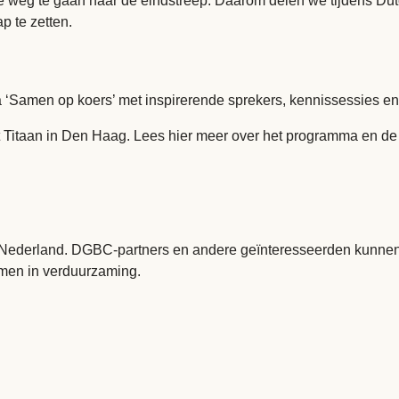
e weg te gaan naar de eindstreep. Daarom delen we tijdens Dut
 te zetten.
‘Samen op koers’ met inspirerende sprekers, kennissessies en
ot Titaan in Den Haag. Lees hier meer over het programma en de
el Nederland. DGBC-partners en andere geïnteresseerden kunne
men in verduurzaming.