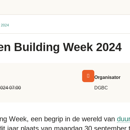
k 2024
en Building Week 2024
Organisator
2024 07:00
DGBC
ing Week, een begrip in de wereld van
duu
 dit jaar plaats van maandag 30 september t