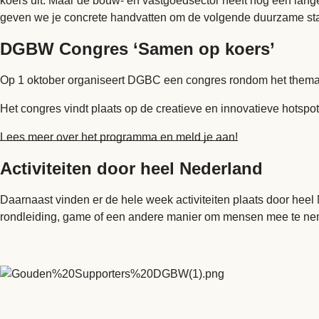
koers uit. Maar de bouw- en vastgoedsector heeft nog een lang
geven we je concrete handvatten om de volgende duurzame stap
DGBW Congres ‘Samen op koers’
Op 1 oktober organiseert DGBC een congres rondom het thema 
Het congres vindt plaats op de creatieve en innovatieve hotsp
Lees meer over het programma en meld je aan!
Activiteiten door heel Nederland
Daarnaast vinden er de hele week activiteiten plaats door he
rondleiding, game of een andere manier om mensen mee te ne