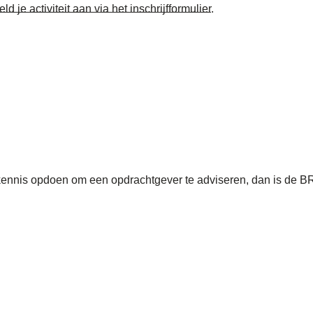
ld je activiteit aan via het inschrijfformulier
.
skennis opdoen om een opdrachtgever te adviseren, dan is de 