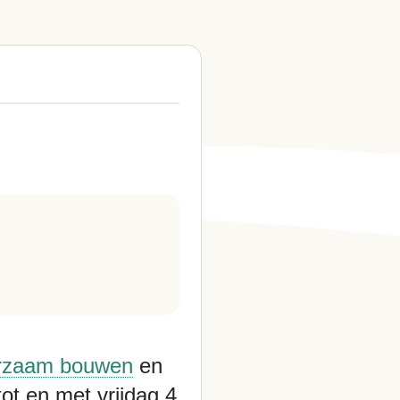
rzaam bouwen
en
ot en met vrijdag 4