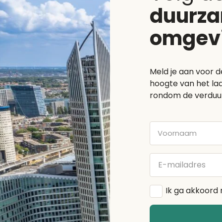
duurz
omgev
Meld je aan voor d
hoogte van het laa
rondom de verduu
Voornaam
E-
mailadres
Algemene
Ik ga akkoord
voorwaarden
*