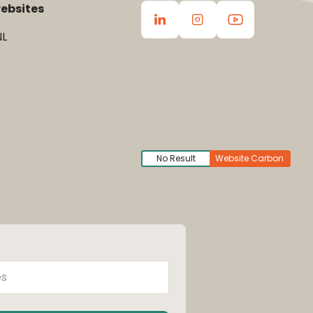
ebsites
L
No Result
Website Carbon