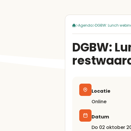
Agenda
DGBW: Lunch webina
DGBW: Lu
restwaar
Locatie
Online
Datum
do 02 oktober 20