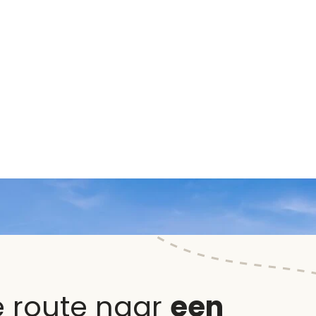
e route naar
een