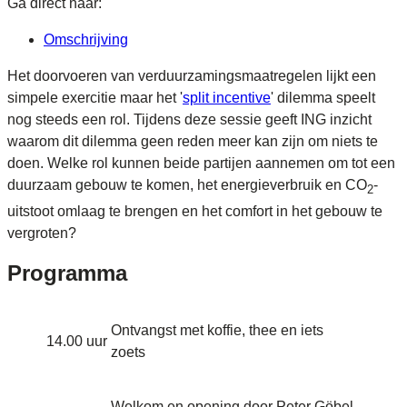
Ga direct naar:
Omschrijving
Het doorvoeren van verduurzamingsmaatregelen lijkt een
simpele exercitie maar het '
split incentive
' dilemma speelt
nog steeds een rol. Tijdens deze sessie geeft ING inzicht
waarom dit dilemma geen reden meer kan zijn om niets te
doen. Welke rol kunnen beide partijen aannemen om tot een
duurzaam gebouw te komen, het energieverbruik en CO
-
2
uitstoot omlaag te brengen en het comfort in het gebouw te
vergroten?
Programma
Ontvangst met koffie, thee en iets
14.00 uur
zoets
Welkom en opening door Peter Göbel,