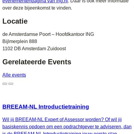
evenementenpagina van ing.nl
. Daar is ook meer informatie
over deze bijeenkomst te vinden.
Locatie
de Amsterdamse Poort – Hoofdkantoor ING
Bijlmerplein 888
1102 DB Amsterdam Zuidoost
Gerelateerde
Events
Alle events
BREEAM-NL Introductietraining
Wil jij BREEAM-NL Expert of Assessor worden? Of wil jij
basiskennis opdoen om een opdrachtgever te adviseren, dan
is de BREEAM-NL Introductietraining jouw eerste stap.