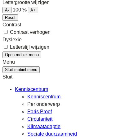
Lettergrootte wijzigen
100
%
A-
A+
Reset
Contrast
Contrast verhogen
Dyslexie
Letterstijl wijzigen
Open mobiel menu
Menu
Sluit mobiel menu
Sluit
Kenniscentrum
Kenniscentrum
Per onderwerp
Paris Proof
Circulariteit
Klimaatadaptie
Sociale duurzaamheid