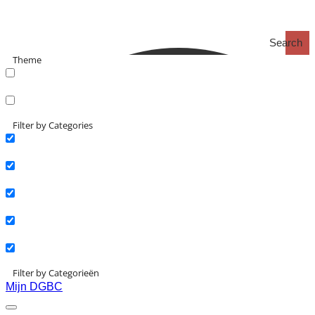
Search
Theme
search_catch
search_catch2
Filter by Categories
Actueel
Interviews
Kennisartikelen
Longreads
Partnernieuws
Filter by Categorieën
Mijn DGBC