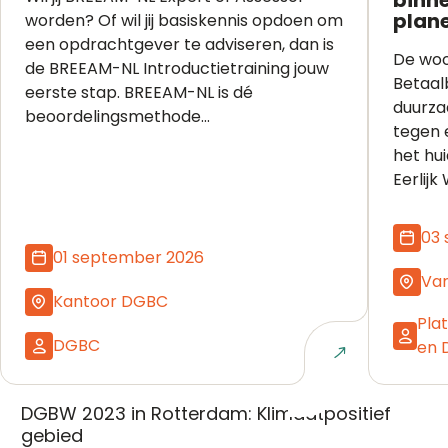
plan
worden? Of wil jij basiskennis opdoen om
een opdrachtgever te adviseren, dan is
De woo
de BREEAM-NL Introductietraining jouw
Betaal
eerste stap. BREEAM-NL is dé
duurza
beoordelingsmethode...
tegen 
het hu
Eerlijk
03
01 september 2026
Van
Kantoor DGBC
Pla
DGBC
en 
Naar event
DGBW 2023 in Rotterdam: Klimaatpositief
gebied