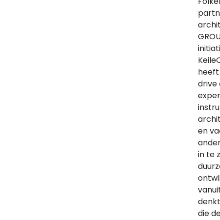
Folke
partn
archi
GROU
initi
KeileC
heeft
drive
exper
instr
archi
en va
ander
in te
duurz
ontwik
vanui
denk
die d