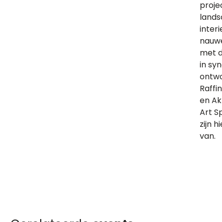
proje
lands
interi
nauw
met 
in syn
ontwo
Raffi
en Ak
Art 
zijn 
van.