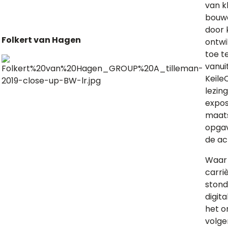
van k
bouw
door 
Folkert van Hagen
ontwi
toe t
vanui
Keile
lezin
expos
maats
opgav
de ac
Waar 
carri
stond
digita
het o
volge