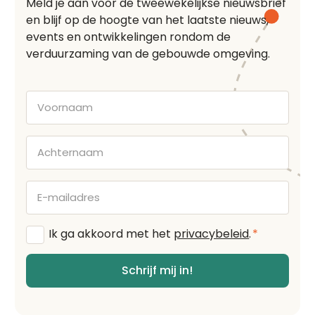
Meld je aan voor de tweewekelijkse nieuwsbrief
en blijf op de hoogte van het laatste nieuws,
events en ontwikkelingen rondom de
verduurzaming van de gebouwde omgeving.
Voornaam
Achternaam
E-
mailadres
Algemene
Ik ga akkoord met het
privacybeleid
.
*
voorwaarden
*
Schrijf mij in!