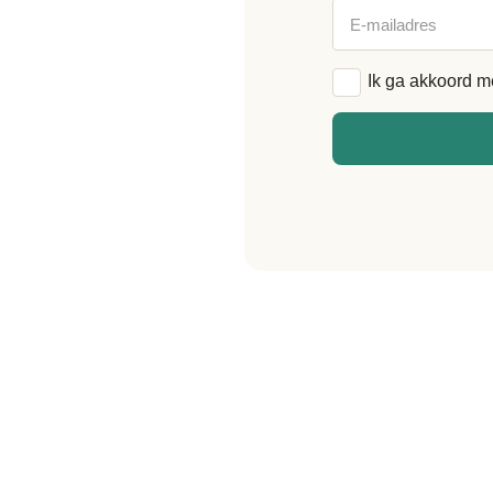
E-
mailadres
Algemene
Ik ga akkoord m
voorwaarden
*