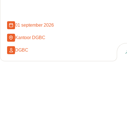
01 september 2026
Kantoor DGBC
DGBC
Naar event