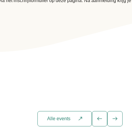
ia het inschrijfformulier op deze pagina. Na aanmelding krijg je
Alle events