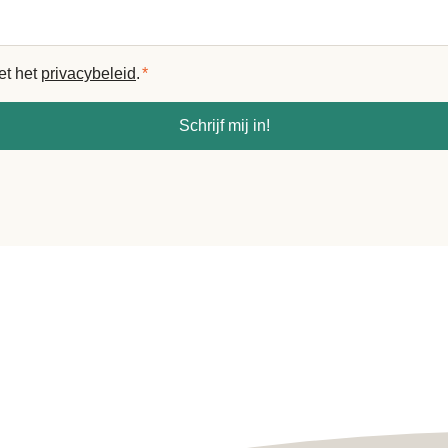
et het
privacybeleid
.
*
Schrijf mij in!