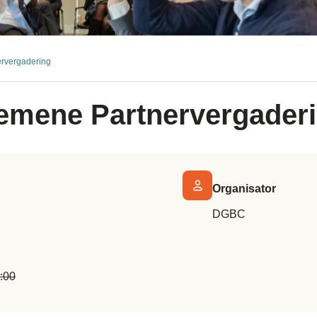
rvergadering
mene Partnervergader
Organisator
DGBC
5:00