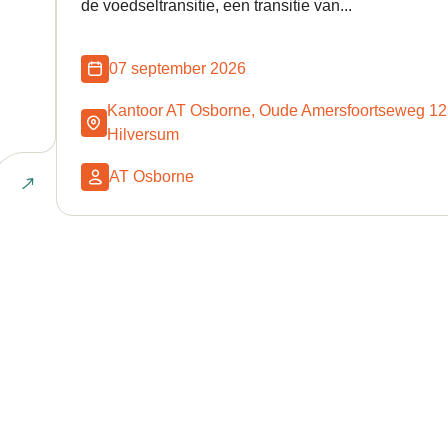
de voedseltransitie, een transitie van...
07 september 2026
Kantoor AT Osborne, Oude Amersfoortseweg 12
Hilversum
AT Osborne
Naar e