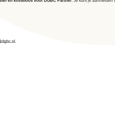
sief en kosteloos voor DGBC Partner
. Je kunt je aanmelden v
@dgbc.nl
.