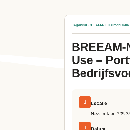
Agenda
BREEAM-NL Harmonisatie As
BREEAM-NL
Use – Port
Bedrijfsvo
Locatie
Newtonlaan 205 3
Datum