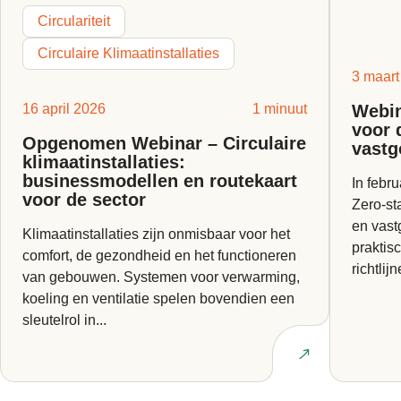
Circulariteit
Circulaire Klimaatinstallaties
3 maart
16 april 2026
1 minuut
Webin
voor 
Opgenomen Webinar – Circulaire
vastg
klimaatinstallaties:
businessmodellen en routekaart
In febr
voor de sector
Zero‑st
en vast
Klimaatinstallaties zijn onmisbaar voor het
praktis
comfort, de gezondheid en het functioneren
richtlijn
van gebouwen. Systemen voor verwarming,
koeling en ventilatie spelen bovendien een
sleutelrol in...
Lees artikel