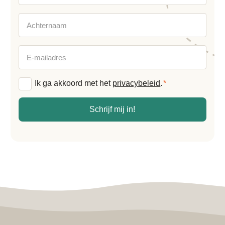
Achternaam
E-
mailadres
Algemene
Ik ga akkoord met het
privacybeleid
.
*
voorwaarden
*
Schrijf mij in!