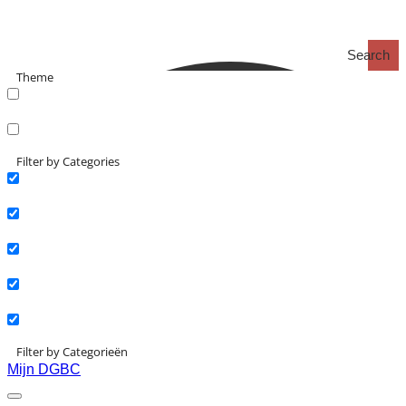
Search
Theme
search_catch
search_catch2
Filter by Categories
Actueel
Interviews
Kennisartikelen
Longreads
Partnernieuws
Filter by Categorieën
Mijn DGBC