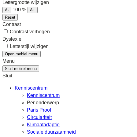
Lettergrootte wijzigen
100
%
A-
A+
Reset
Contrast
Contrast verhogen
Dyslexie
Letterstijl wijzigen
Open mobiel menu
Menu
Sluit mobiel menu
Sluit
Kenniscentrum
Kenniscentrum
Per onderwerp
Paris Proof
Circulariteit
Klimaatadaptie
Sociale duurzaamheid