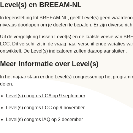
Level(s) en BREEAM-NL
In tegenstelling tot BREEAM-NL, geeft Level(s) geen waardeoord
niveaus doorlopen om je doelen te bepalen. Er zijn diverse ri
Uit de vergelijking tussen Level(s) en de laatste versie van B
LCC. Dit verschil zit in de vraag naar verschillende variatie
ontwikkelt. De Level(s) indicatoren zullen daarop aansluiten.
Meer informatie over Level(s)
In het najaar staan er drie Level(s) congressen op het program
delen.
Level(s) congres LCA op 9 september
Level(s) congres LCC op 9 november
Level(s) congres IAQ op 2 december