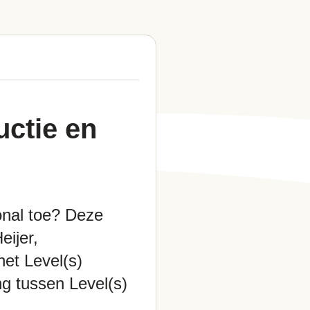
uctie en
onal toe? Deze
eijer,
et Level(s)
ng tussen Level(s)