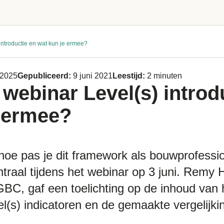
 introductie en wat kun je ermee?
 2025
Gepubliceerd:
9 juni 2021
Leestijd:
2 minuten
: webinar Level(s) introd
e ermee?
hoe pas je dit framework als bouwprofessi
raal tijdens het webinar op 3 juni. Remy H
C, gaf een toelichting op de inhoud van h
l(s) indicatoren en de gemaakte vergelijki