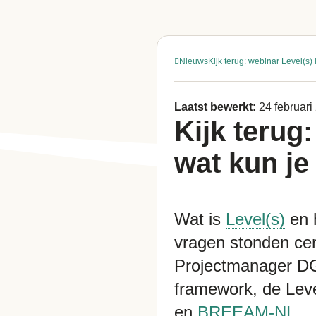
Nieuws
Kijk terug: webinar Level(s)
Laatst bewerkt:
24 februari
Kijk terug
wat kun j
Wat is
Level(s)
en 
vragen stonden cent
Projectmanager DGB
framework, de Leve
en
BREEAM-NL
.