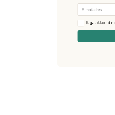
E-
mailadres
Algemene
Ik ga akkoord m
voorwaarden
*