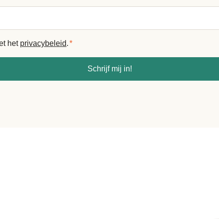
et het
privacybeleid
.
*
Schrijf mij in!