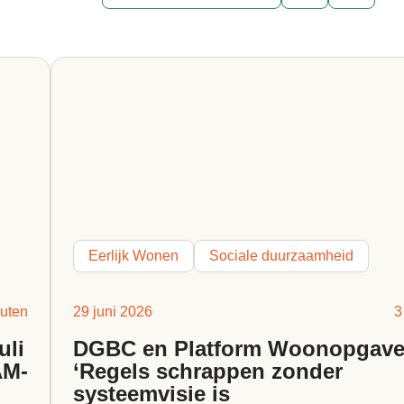
Eerlijk Wonen
Sociale duurzaamheid
uten
29 juni 2026
3
uli
DGBC en Platform Woonopgave
AM-
‘Regels schrappen zonder
systeemvisie is