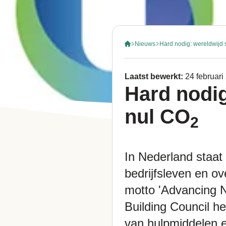
Nieuws
Hard nodig: wereldwijd 
Laatst bewerkt:
24 februari
Hard nodig
nul CO
2
In Nederland staat
bedrijfsleven en o
motto 'Advancing 
Building Council h
van hulpmiddelen 