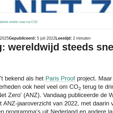
steeds sneller naar nul CO2
 2025
Gepubliceerd:
5 juli 2022
Leestijd:
2 minuten
: wereldwijd steeds sne
 't bekend als het
Paris Proof
project. Maar
verheden ook heel veel om CO
terug te dr
2
Net Zero' (ANZ). Vandaag publiceerde de 
et ANZ-jaaroverzicht van 2022, met daarin 
en programma's uit Nederland en andere l