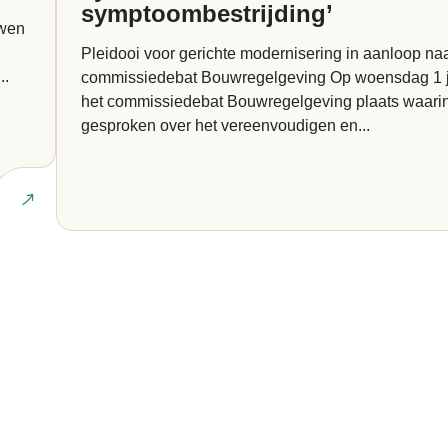
symptoombestrijding’
uwen
Pleidooi voor gerichte modernisering in aanloop na
..
commissiedebat Bouwregelgeving Op woensdag 1 juli vindt
het commissiedebat Bouwregelgeving plaats waari
gesproken over het vereenvoudigen en...
Lees ar