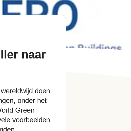
ller naar
 wereldwijd doen
ingen, onder het
World Green
vele voorbeelden
anden.