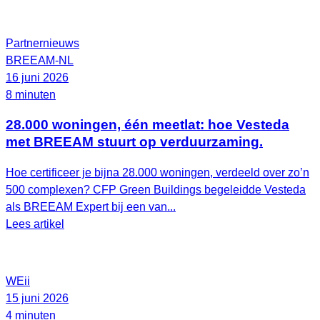
Partnernieuws
BREEAM-NL
16 juni 2026
8 minuten
28.000 woningen, één meetlat: hoe Vesteda
met BREEAM stuurt op verduurzaming.
Hoe certificeer je bijna 28.000 woningen, verdeeld over zo’n
500 complexen? CFP Green Buildings begeleidde Vesteda
als BREEAM Expert bij een van...
Lees artikel
WEii
15 juni 2026
4 minuten