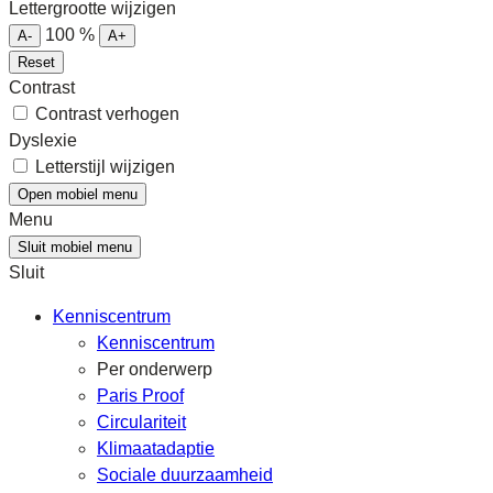
Lettergrootte wijzigen
100
%
A-
A+
Reset
Contrast
Contrast verhogen
Dyslexie
Letterstijl wijzigen
Open mobiel menu
Menu
Sluit mobiel menu
Sluit
Kenniscentrum
Kenniscentrum
Per onderwerp
Paris Proof
Circulariteit
Klimaatadaptie
Sociale duurzaamheid