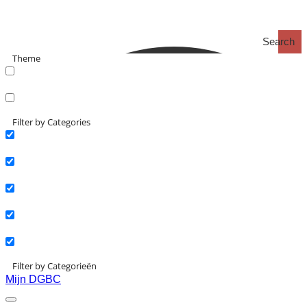
Search
Theme
search_catch
search_catch2
Filter by Categories
Actueel
Interviews
Kennisartikelen
Longreads
Partnernieuws
Filter by Categorieën
Mijn DGBC