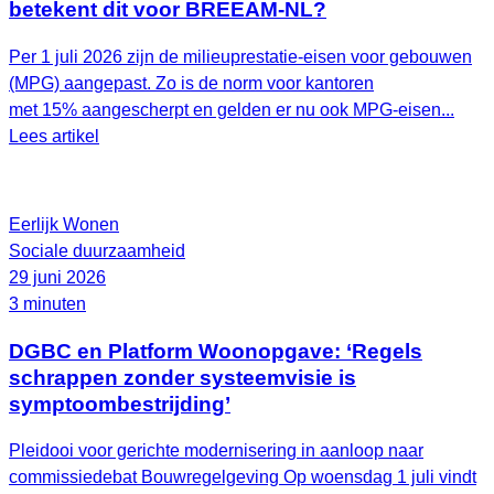
betekent dit voor BREEAM-NL?
Per 1 juli 2026 zijn de milieuprestatie-eisen voor gebouwen
(MPG) aangepast. Zo is de norm voor kantoren
met 15% aangescherpt en gelden er nu ook MPG-eisen...
Lees artikel
Eerlijk Wonen
Sociale duurzaamheid
29 juni 2026
3 minuten
DGBC en Platform Woonopgave: ‘Regels
schrappen zonder systeemvisie is
symptoombestrijding’
Pleidooi voor gerichte modernisering in aanloop naar
commissiedebat Bouwregelgeving Op woensdag 1 juli vindt