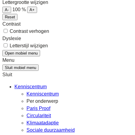
Lettergrootte wijzigen
100
%
A-
A+
Reset
Contrast
Contrast verhogen
Dyslexie
Letterstijl wijzigen
Open mobiel menu
Menu
Sluit mobiel menu
Sluit
Kenniscentrum
Kenniscentrum
Per onderwerp
Paris Proof
Circulariteit
Klimaatadaptie
Sociale duurzaamheid