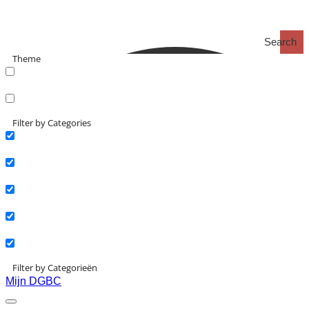
Search
Theme
search_catch
search_catch2
Filter by Categories
Actueel
Interviews
Kennisartikelen
Longreads
Partnernieuws
Filter by Categorieën
Mijn DGBC