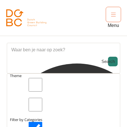
Ga naar inhoud
Open 
Menu
Search
Theme
search_catch
Nieuws
CAS 2021 startschot van 10 jaar actie
search_catch2
Filter by Categories
Laatst bewerkt:
23 januari 2025