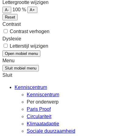
Lettergrootte wijzigen
100
%
A-
A+
Reset
Contrast
Contrast verhogen
Dyslexie
Letterstijl wijzigen
Open mobiel menu
Menu
Sluit mobiel menu
Sluit
Kenniscentrum
Kenniscentrum
Per onderwerp
Paris Proof
Circulariteit
Klimaatadaptie
Sociale duurzaamheid