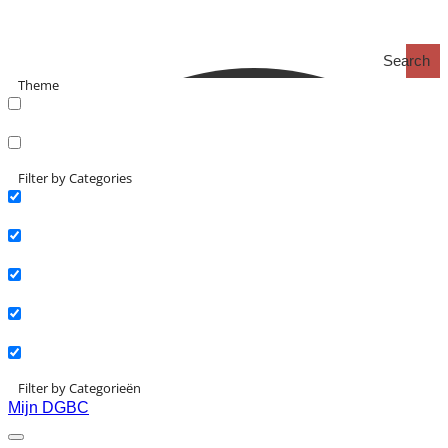
Search
Theme
search_catch
search_catch2
Filter by Categories
Actueel
Interviews
Kennisartikelen
Longreads
Partnernieuws
Filter by Categorieën
Mijn DGBC