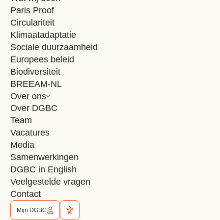
Paris Proof
Sociale duurzaamheid
Circulariteit
Klimaatadaptatie
Klimaatadaptatie
Sociale duurzaamheid
Circulariteit
Europees beleid
Paris Proof
Biodiversiteit
Biodiversiteit
BREEAM-NL
Over ons
BREEAM-NL
Over DGBC
Populair
Team
Nieuws
Vacatures
Agenda
Media
Samenwerkingen
Partners
DGBC in English
Woordenboek
Veelgestelde vragen
Wat wij doen
Contact
Over DGBC
Mijn DGBC