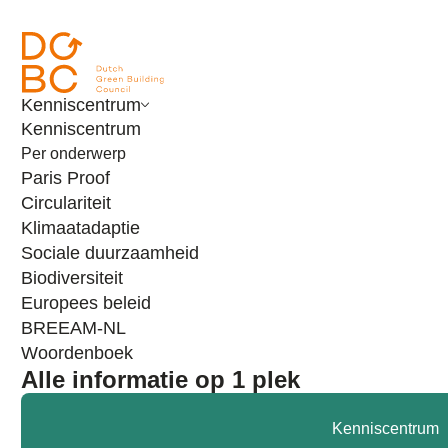
Ga naar inhoud
Kenniscentrum
Kenniscentrum
Per onderwerp
Paris Proof
Circulariteit
Klimaatadaptie
Sociale duurzaamheid
Login
Biodiversiteit
Mijn DGBC
Europees beleid
BREEAM-NL
‘Mijn DGBC’ is nog in ontwikkeling en momenteel alleen
Woordenboek
beschikbaar voor hoofdcontactpersonen van onze
Alle informatie op 1 plek
partners en leden van onze programmaraden, werk- en
expertgroepen. Binnenkort maken we het creëren van
Kenniscentrum
een account voor iedereen beschikbaar. Meld je aan voor