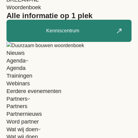
mailadres
Woordenboek
Alle informatie op 1 plek
Algemene
Ik ga akkoord met het
privacybeleid
.
*
voorwaarden
*
Kenniscentrum
Schrijf mij in!
Nieuws
Agenda
Agenda
Trainingen
Webinars
Eerdere evenementen
Partners
Partners
Partnernieuws
Word partner
Wat wij doen
Wat wij doen
Wat wij doen